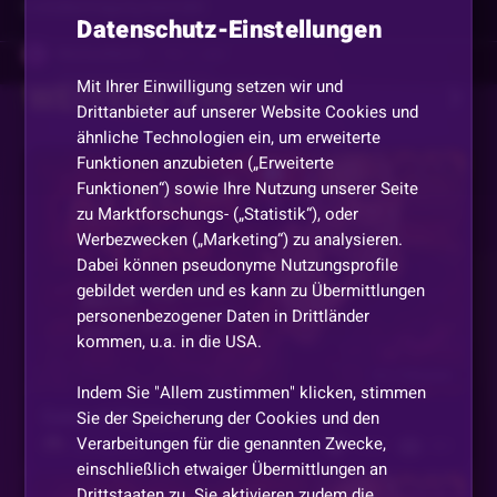
Vorherige
anzeigen
Datenschutz-Einstellungen
MiaSanMia92
•
Vor 1 Jahr
Mit Ihrer Einwilligung setzen wir und
WEITERE VIDEOS
Uoii von 21 auf 13
Drittanbieter auf unserer Website Cookies und
ähnliche Technologien ein, um erweiterte
Goose2231
•
Vor 1 Jahr
Funktionen anzubieten („Erweiterte
19 er grad
Funktionen“) sowie Ihre Nutzung unserer Seite
zu Marktforschungs- („Statistik“), oder
Nana33
•
Vor 1 Jahr
N
Werbezwecken („Marketing“) zu analysieren.
Dabei können pseudonyme Nutzungsprofile
DANKE
gebildet werden und es kann zu Übermittlungen
personenbezogener Daten in Drittländer
Cokolino089_GG
•
Vor 1 Jahr
kommen, u.a. in die USA.
Mörci
Vor 2 Monaten
Indem Sie "Allem zustimmen" klicken, stimmen
Geronimo1848
•
Vor 1 Jahr
Gates of Olympus
Sie der Speicherung der Cookies und den
Verarbeitungen für die genannten Zwecke,
1060
461
Lol Platz 15 obwohl ich 100 Runden Verpasst habe
Slotlegende
einschließlich etwaiger Übermittlungen an
Drittstaaten zu. Sie aktivieren zudem die