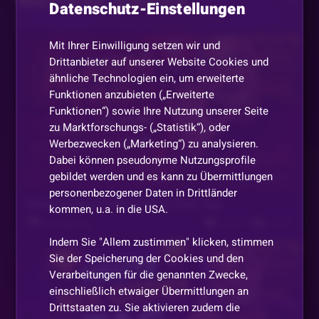
WEITERE VIDEOS
Datenschutz-Einstellungen
Gekko-1226
•
Vor 2 Monaten
G
Mit Ihrer Einwilligung setzen wir und
GZ
Drittanbieter auf unserer Website Cookies und
ähnliche Technologien ein, um erweiterte
Brina02213
•
Vor 2 Monaten
Funktionen anzubieten („Erweiterte
👍👌👍
Funktionen“) sowie Ihre Nutzung unserer Seite
zu Marktforschungs- („Statistik“), oder
Werbezwecken („Marketing“) zu analysieren.
Legenden_Carsting
•
Vor 2 Monaten
L
Dabei können pseudonyme Nutzungsprofile
GZ all Winner
gebildet werden und es kann zu Übermittlungen
Vor 2 Monaten
personenbezogener Daten in Drittländer
Nana33
•
Vor 2 Monaten
N
Moon Princess 100 Heute ist Euer Tag
kommen, u.a. in die USA.
1070
1467
Einen schönen Feierabend Ralfi PUPPE HI
Slotlegende
Indem Sie "Allem zustimmen" klicken, stimmen
Sie der Speicherung der Cookies und den
GlubbMichi
•
Vor 2 Monaten
Verarbeitungen für die genannten Zwecke,
Ralfi schönen Feierabend und bis morgen HI
einschließlich etwaiger Übermittlungen an
Drittstaaten zu. Sie aktivieren zudem die
H4NDofDEV1L
•
Vor 2 Monaten