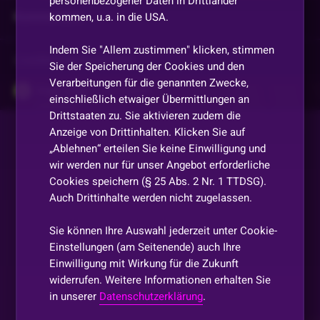
personenbezogener Daten in Drittländer
Kommentare
kommen, u.a. in die USA.
Indem Sie "Allem zustimmen" klicken, stimmen
Vorherige
anzeigen
Sie der Speicherung der Cookies und den
Verarbeitungen für die genannten Zwecke,
Angel_wings
•
Vor 2 Jahren
A
einschließlich etwaiger Übermittlungen an
Dito
Drittstaaten zu. Sie aktivieren zudem die
Anzeige von Drittinhalten. Klicken Sie auf
„Ablehnen“ erteilen Sie keine Einwilligung und
Ruvim-571503
•
Vor 2 Jahren
R
wir werden nur für unser Angebot erforderliche
Wolltest du nicht noch die 5 codes verlosen? 🤔
Cookies speichern (§ 25 Abs. 2 Nr. 1 TTDSG).
Auch Drittinhalte werden nicht zugelassen.
JP-DER-ANKER-PLATZ
•
Vor 2 Jahren
Ich habe eine Frage hast du von vornher mein Code vom
Sie können Ihre Auswahl jederzeit unter Cookie-
lesten Tipp Spiel vergessen
Einstellungen (am Seitenende) auch Ihre
Einwilligung mit Wirkung für die Zukunft
FrauBingbong
•
Vor 2 Jahren
widerrufen. Weitere Informationen erhalten Sie
in unserer
Datenschutzerklärung
.
👀