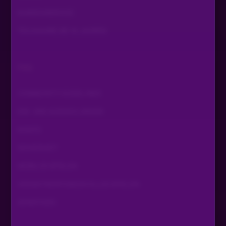
KUNDENSERVICE
TEILNAHME AB 18 JAHREN
FAQ
COMMUNITY GUIDELINES
EIN- UND AUSZAHLUNGEN
KONTO
SICHERHEIT
MOBILES SPIELEN
VERANTWORTUNGSVOLLES SPIELEN
SONSTIGES