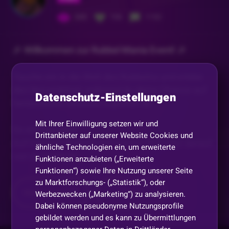
543
106
1152
🎉 Willkommen zur Rubbel-Mania Event! 🎉
Tauche ein in die Welt des Rubbelns und erlebe
den Nervenkitzel, während du deine Chance auf
Datenschutz-Einstellungen
fantastische Gewinne ergreifst! 🎁
Mit Ihrer Einwilligung setzen wir und
So wird gespielt:
Drittanbieter auf unserer Website Cookies und
Auf meinem Rubbelbrett warten 25 Felder darauf,
ähnliche Technologien ein, um erweiterte
von dir entdeckt
...
Funktionen anzubieten („Erweiterte
Funktionen“) sowie Ihre Nutzung unserer Seite
zu Marktforschungs- („Statistik“), oder
Mehr anzeigen
Teilen
Werbezwecken („Marketing“) zu analysieren.
Dabei können pseudonyme Nutzungsprofile
gebildet werden und es kann zu Übermittlungen