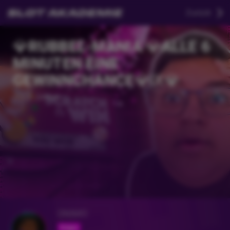
Zurück
💎RUBBEL-MANIA 💎ALLE 6
MINUTEN EINE
GEWINNCHANCE💎Ⅸ💎
Vor 2 Jahren
ONIMO
Folgen