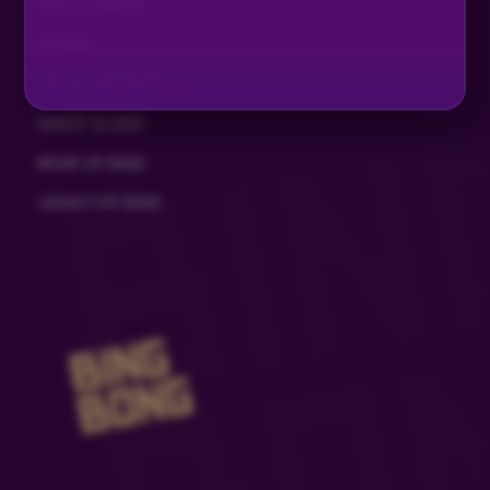
EYE OF HORUS
TIZONA
EYE OF HORUS MULTI
GHOST SLIDER
BOOK OF DEAD
LEGACY OF DEAD