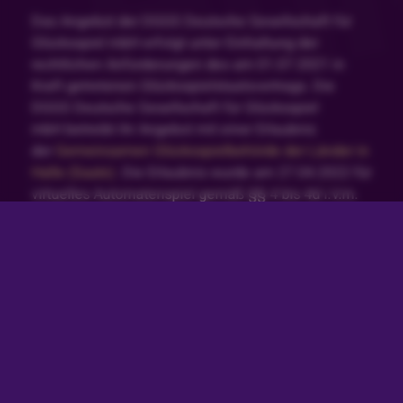
Das Angebot der DGGS Deutsche Gesellschaft für
Glücksspiel mbH erfolgt unter Einhaltung der
rechtlichen Anforderungen des am 01.07.2021 in
Kraft getretenen Glücksspielstaatsvertrags. Die
DGGS Deutsche Gesellschaft für Glücksspiel
mbH betreibt ihr Angebot mit einer Erlaubnis
der
Gemeinsamen Glücksspielbehörde der Länder in
Halle (Saale)
. Die Erlaubnis wurde am 27.04.2022 für
virtuelles Automatenspiel gemäß §§ 4 bis 4d i.V.m.
22a GlüStV 2021 deutschlandweit erteilt, vgl.
White-
List
.
Glücksspiel kann süchtig machen. Spiele jederzeit
verantwortungsvoll und gemäßigt. Wenn du dein
Spielerkonto einschränken möchtest klicke hier.
Besuche auch unsere Seite zum
Verantwortungsvollen Spielen, um mehr darüber zu
erfahren. Solltest du Hilfe bei Problemen mit