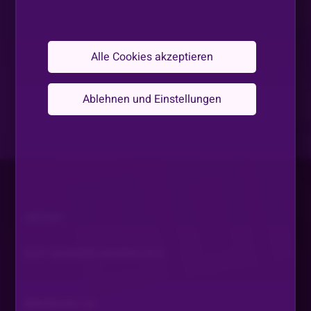
Nordlicht
•
Vor 2 Jahren
N
Katinka, hattest genau getippt ? Sonst nichts leider...
Alle Cookies akzeptieren
Luso
•
Vor 2 Jahren
TSCHAAUUUUIIIIIIIIIIIIIIIIIIIIII
Ablehnen und Einstellungen
ONIMO
•
Vor 2 Jahren
Oh holen wir Samstag direkt nach
Seify
•
Vor 2 Jahren
Was war eigentlich mit den Codes für die ❤️?
ARCHIV
messua69
•
Vor 2 Jahren
SLOT AKADEMIE AWARDS 2024
Danke Oni für die schulung! 💞🎉
JP-DER-ANKER-PLATZ
•
Vor 2 Jahren
BINGBONG.DE