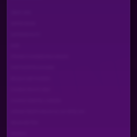
Hat ja gesagt und gefragt ob ich da bin
ÜBER UNS
Ramona1390
•
Vor 2 Jahren
R
IMPRESSUM
Alu DC 🤣
DATENSCHUTZ
Nordlicht
•
Vor 2 Jahren
N
AGB
ah ok.
PROMOTIONSBEDINGUNGEN
PARTNERPROGRAMM
JP-DER-ANKER-PLATZ
•
Vor 2 Jahren
Egal
BEZAHLMETHODEN
COOKIE RICHTLINIE
Seify
•
Vor 2 Jahren
COOKIE EINSTELLUNGEN
OK Samstag kann ich wahrscheinlich nicht
VERANTWORTUNGSVOLLES SPIELEN
Nordlicht
•
Vor 2 Jahren
N
NEUIGKEITEN
Oni schrieb grad was von Samstag...
WISSEN