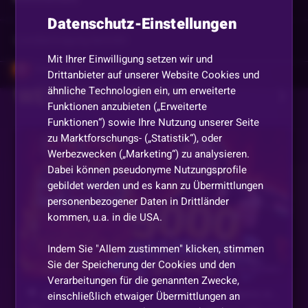
Datenschutz-Einstellungen
Vorherige
anzeigen
Mit Ihrer Einwilligung setzen wir und
Stephan37
•
Vor 2 Jahren
S
Drittanbieter auf unserer Website Cookies und
WEITERE VIDEOS
ähnliche Technologien ein, um erweiterte
Jp
Funktionen anzubieten („Erweiterte
Funktionen“) sowie Ihre Nutzung unserer Seite
DanBas1990
•
Vor 2 Jahren
D
zu Marktforschungs- („Statistik“), oder
GZ
Werbezwecken („Marketing“) zu analysieren.
Dabei können pseudonyme Nutzungsprofile
Chanti_Schantalette
•
Vor 2 Jahren
gebildet werden und es kann zu Übermittlungen
personenbezogener Daten in Drittländer
gz
kommen, u.a. in die USA.
inworbVTR
•
Vor 2 Jahren
Indem Sie "Allem zustimmen" klicken, stimmen
GZ
Sie der Speicherung der Cookies und den
Vor 22 Tagen
Verarbeitungen für die genannten Zwecke,
Oberfranke
•
Vor 2 Jahren
🎥 🍒 Hot Cherry Deluxe – 5.000 Diamond Spins warten!
einschließlich etwaiger Übermittlungen an