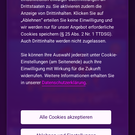
Drittstaaten zu. Sie aktivieren zudem die
GZ
Anzeige von Drittinhalten. Klicken Sie auf
Vor 15 Tagen
„Ablehnen“ erteilen Sie keine Einwilligung und
Karsten50
•
Vor 1 Jahr
🏝️ Hotel Yeti-Way – Urlaub mit dem Yeti!
wir werden nur für unser Angebot erforderliche
702
775
gz
Bastian
Cookies speichern (§ 25 Abs. 2 Nr. 1 TTDSG).
Auch Drittinhalte werden nicht zugelassen.
Hallöchen
•
Vor 1 Jahr
H
Sie können Ihre Auswahl jederzeit unter Cookie-
Glückwunsch 🎉
Einstellungen (am Seitenende) auch Ihre
Einwilligung mit Wirkung für die Zukunft
Cardhunter85
•
Vor 1 Jahr
widerrufen. Weitere Informationen erhalten Sie
Ich seh auch keine zuletzt gespielten Spiele bei Bing Bong
in unserer
Datenschutzerklärung
.
hm
Vor 17 Tagen
Sandrahier
•
Vor 1 Jahr
🎣 Fishin' Frenzy – Das große Duell beginnt!
Gz
Alle Cookies akzeptieren
738
1173
Bastian
RussoTouristo
•
Vor 1 Jahr