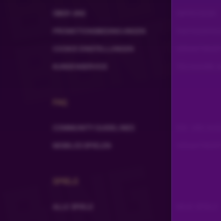
ÜBER UNS
IMPRESSUM
Birgitotto
•
Vor 1 Jahr
PROMOTIONSBEDINGUNGEN
PARTNERPR
danke cödeli
COOKIE EINSTELLUNGEN
VERANTWORT
AlbO30E
•
Vor 1 Jahr
A
KUNDENSERVICE
TEILNAHME A
Wünsche dir noch ein schönen Abend
Sternschnuppe
•
Vor 1 Jahr
FAQ
Mir geht es genauso irgendwie zurzeit fraglich
dem es nicht interessiert .Dann sage ich " or
COMMUNITY GUIDELINES
EIN- UND AU
MOBILES SPIELEN
VERANTWORT
DER-KNALLFROSCH
•
Vor 1 Jahr
Sxhönen abend noch Blacki HI
SPIELE
Hallöchen
•
Vor 1 Jahr
H
ALLE SPIELE
NEUE SPIELE
Dankeschön für deine Schulung ☺️🤗