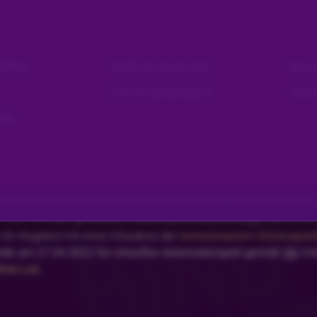
YMPUS
BOOK OF RA DELUXE
BIG 
EYE OF HORUS MULTI
GHOS
 zum nächsten Mal HI HI HEARTS
EAD
der DGGS Deutsche Gesellschaft für Glücksspiel mbH erfolgt u
.2021 in Kraft getretenen Glücksspielstaatsvertrags. Die DGGS
 ihr Angebot mit einer Erlaubnis der
Gemeinsamen Glücksspielbe
rde am 27.04.2022 für virtuelles Automatenspiel gemäß §§ 4 b
ite-List
.