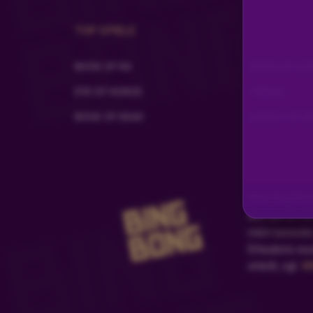
Sinalco
•
Vor 1 Jahr
TOP SPIELE
Dankeeeee fette umarmung
BOOK OF RA
GATES OF OL
Löwenzahn
•
Vor 1 Jahr
EYE OF HORUS
TIZONA
Einen angenehmen Abend dir noch 😴😴 bis
BOOK OF DEAD
LEGACY OF D
Andreea2
•
Vor 1 Jahr
Schönen
Andreea2
•
Vor 1 Jahr
Das Angebot 
des am 01.07
Abend
mbH betreibt
Erlaubnis wu
Sternschnuppe
•
Vor 1 Jahr
erteilt, vgl.
Wh
Schön abend wünsche ich dit
Thorsten
•
Vor 1 Jahr