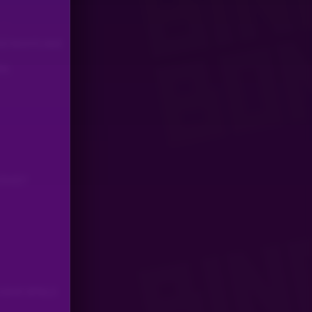
E RICHTLINIE
EN
s reden gut , nur man kann nicht mit jeden reden
ERHEIT
SIVE SPIELE