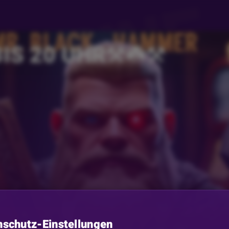
IS 20 UHR⚒️☘️⚒️
nschutz-Einstellungen