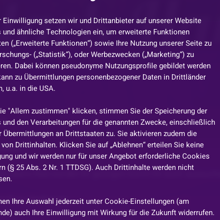
r Einwilligung setzen wir und Drittanbieter auf unserer Website
 und ähnliche Technologien ein, um erweiterte Funktionen
en („Erweiterte Funktionen“) sowie Ihre Nutzung unserer Seite zu
rschungs- („Statistik“), oder Werbezwecken („Marketing“) zu
eren. Dabei können pseudonyme Nutzungsprofile gebildet werden
kann zu Übermittlungen personenbezogener Daten in Drittländer
 u.a. in die USA.
ie "Allem zustimmen" klicken, stimmen Sie der Speicherung der
🪙
 und den Verarbeitungen für die genannten Zwecke, einschließlich
 Übermittlungen an Drittstaaten zu. Sie aktivieren zudem die
von Drittinhalten. Klicken Sie auf „Ablehnen“ erteilen Sie keine
⚒️☘️⚒️
igung und wir werden nur für unser Angebot erforderliche Cookies
n (§ 25 Abs. 2 Nr. 1 TTDSG). Auch Drittinhalte werden nicht
h übers Rad werdet ihr gezogen könnt ihr euch aussuch
sen.
🪙 zu Verfügung.
...
nen Ihre Auswahl jederzeit unter Cookie-Einstellungen (am
de) auch Ihre Einwilligung mit Wirkung für die Zukunft widerrufen.