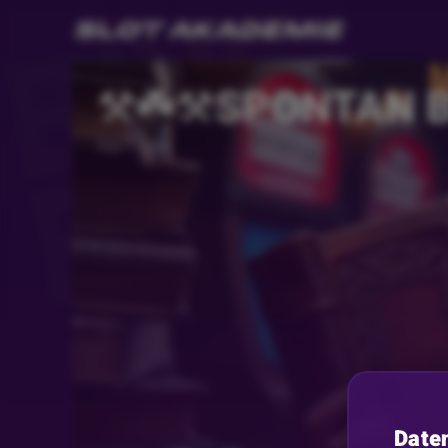
⚒️☘️⚒️SPONTAN B
Vor 1 Jahr
Date