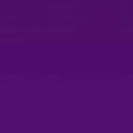
DATENSCHUTZ
AGB
OGRAMM
BEZAHLMETHODEN
COOKI
UNGSVOLLES SPIELEN
NEUIGKEITEN
WISS
B 18 JAHREN
 und vielleicht mit einer Person reden bzw zuhören manchmal tut da
schwerblede
SZAHLUNGEN
KONTO
SICH
UNGSVOLLES SPIELEN
SONSTIGES
TOP SPIELE
EXKLU