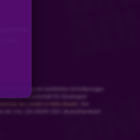
BASS BONANZA
T SLIDER
nter Einhaltung der rechtlichen Anforderungen
 Deutsche Gesellschaft für Glücksspiel
hörde der Länder in Halle (Saale)
. Die
is 4d i.V.m. 22a GlüStV 2021 deutschlandweit