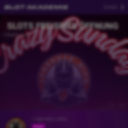
Zurück
SLOTS FREISPIEL ÖFFNUNG
Vor 1 Jahr
Legenden_Niko
Folgen