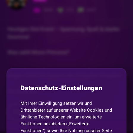
4040
379
6697
Heutiges Slot-Event – Spannung, Spaß & starke
Gewinne!
Was zahlt Moon Princess?
Gegen 14:00 Uhr beginnt die Slotpaten-Vergabe!!
Datenschutz-Einstellungen
Am Ende der
...
Mit Ihrer Einwilligung setzen wir und
Drittanbieter auf unserer Website Cookies und
Mehr anzeigen
Teilen
ähnliche Technologien ein, um erweiterte
Funktionen anzubieten („Erweiterte
Funktionen“) sowie Ihre Nutzung unserer Seite