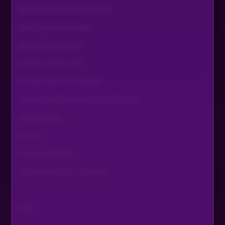
HI schlaf gut
PROMOTIONSBEDINGUNGEN
PARTNERPROGRAMM
BEZAHLMETHODEN
COOKIE RICHTLINIE
COOKIE EINSTELLUNGEN
VERANTWORTUNGSVOLLES SPIELEN
NEUIGKEITEN
WISSEN
KUNDENSERVICE
TEILNAHME AB 18 JAHREN
FAQ