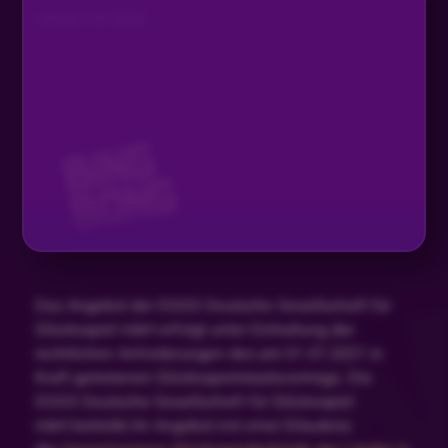
LEGACY OF DEAD
Das Angebot der DGGS Deutsche Gesellschaft für
Glücksspiel mbH erfolgt unter Einhaltung der
rechtlichen Anforderungen des am 01.07.2021 in
Kraft getretenen Glücksspielstaatsvertrags. Die
DGGS Deutsche Gesellschaft für Glücksspiel
mbH betreibt ihr Angebot mit einer Erlaubnis