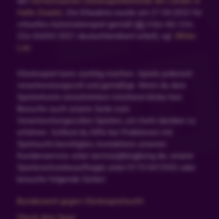
der
Gemeinsamen Glücksspielbehörde der Länder in
Halle (Saale)
. Die Erlaubnis wurde am 27.04.2022 für
virtuelles Automatenspiel gemäß §§ 4 bis 4d i.V.m.
22a GlüStV 2021 deutschlandweit erteilt, vgl.
White-
List
.
Glücksspiel kann süchtig machen. Spiele jederzeit
verantwortungsvoll und gemäßigt. Wenn du dein
Spielerkonto einschränken möchtest klicke hier.
Besuche auch unsere Seite zum
Verantwortungsvollen Spielen, um mehr darüber zu
erfahren. Solltest du Hilfe bei Problemen mit
Spielsucht benötigten, kontaktiere unseren
Kundenservice unter service@bingbong.de, unsere
Spielerschutzbeauftragte unter 0173-5472932 oder
besuche folgende Seiten:
Bundesweit gegen Glücksspielsucht
Check dein Spiel