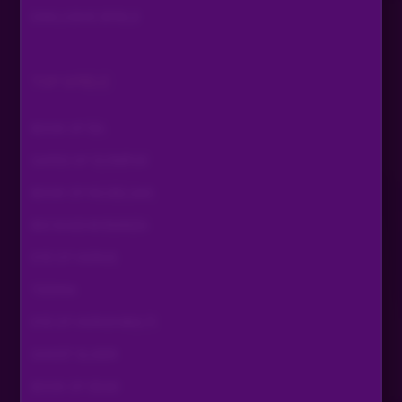
EXKLUSIVE SPIELE
TOP SPIELE
BOOK OF RA
GATES OF OLYMPUS
BOOK OF RA DELUXE
BIG BASS BONANZA
EYE OF HORUS
TIZONA
EYE OF HORUS MULTI
GHOST SLIDER
BOOK OF DEAD