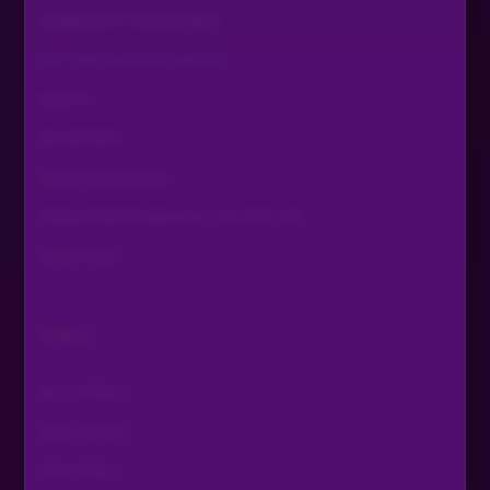
COMMUNITY GUIDELINES
EIN- UND AUSZAHLUNGEN
KONTO
SICHERHEIT
MOBILES SPIELEN
VERANTWORTUNGSVOLLES SPIELEN
SONSTIGES
SPIELE
ALLE SPIELE
NEUE SPIELE
TOP SPIELE