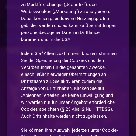
zu Marktforschungs- („Statistik“), oder
Kommentare
Werbezwecken („Marketing“) zu analysieren.
Dabei können pseudonyme Nutzungsprofile
gebildet werden und es kann zu Übermittlungen
Vorherige
anzeigen
personenbezogener Daten in Drittländer
Marcel-aus-Berlin
•
Vor 1 Jahr
kommen, u.a. in die USA.
WEITERE VIDEOS
Nachti zusammen alle und Niko
Indem Sie "Allem zustimmen" klicken, stimmen
Sie der Speicherung der Cookies und den
Didi2011
•
Vor 1 Jahr
Verarbeitungen für die genannten Zwecke,
Danke NIKO Nacht
einschließlich etwaiger Übermittlungen an
Drittstaaten zu. Sie aktivieren zudem die
CEO_Sabrinair_87_MWC
•
Vor 1 Jahr
Anzeige von Drittinhalten. Klicken Sie auf
„Ablehnen“ erteilen Sie keine Einwilligung und
Schönen abend niko
wir werden nur für unser Angebot erforderliche
Cookies speichern (§ 25 Abs. 2 Nr. 1 TTDSG).
Cokolino089_GG
•
Vor 1 Jahr
Auch Drittinhalte werden nicht zugelassen.
Servus mein lieber
Vor 2 Monaten
Sie können Ihre Auswahl jederzeit unter Cookie-