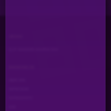
Gute Nacht lieber Niko genieß deinen ausgiebigen
powernap
JENNI86
•
Vor 1 Jahr
Tschüsssssii ♡♡♡
ARCHIV
MÜTTERCHENruss
•
Vor 1 Jahr
SLOT AKADEMIE AWARDS 2024
Gute Nacht
UtopiaBlue
•
Vor 1 Jahr
BINGBONG.DE
dir auch und eine gute nacht allen
ÜBER UNS
JENNI86
•
Vor 1 Jahr
IMPRESSUM
Weck isser 🤭
DATENSCHUTZ
JENNI86
•
Vor 1 Jahr
AGB