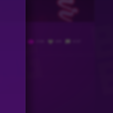
2103
699
6137