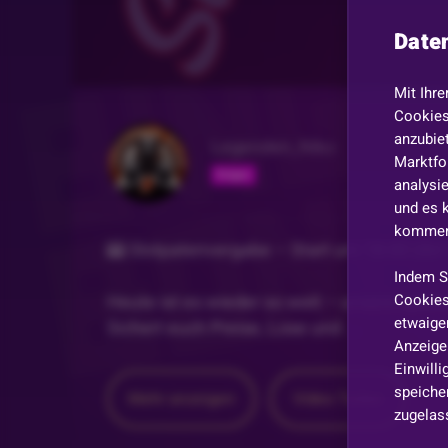
Date
Mit Ihre
Cookies
anzubiet
Legenden_Niko
Marktfo
Folgen
analysi
und es 
kommen,
🎰 Slotpatenvergabe – Start um 18:00 Uhr!
Indem S
Cookies
Heute ist es wieder so weit – unsere span
etwaiger
Sichert euch Preise, Lose und
...
Anzeige 
Einwill
speicher
Mehr anzeigen
Video
Teilen
zugelas