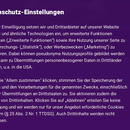
nschutz-Einstellungen
r Einwilligung setzen wir und Drittanbieter auf unserer Website
 und ähnliche Technologien ein, um erweiterte Funktionen
en („Erweiterte Funktionen“) sowie Ihre Nutzung unserer Seite zu
rschungs- („Statistik“), oder Werbezwecken („Marketing“) zu
eren. Dabei können pseudonyme Nutzungsprofile gebildet werden
kann zu Übermittlungen personenbezogener Daten in Drittländer
 u.a. in die USA.
 🎯
ie "Allem zustimmen" klicken, stimmen Sie der Speicherung der
 und den Verarbeitungen für die genannten Zwecke, einschließlich
nende Slotpatenvergabe startet!
 Übermittlungen an Drittstaaten zu. Sie aktivieren zudem die
von Drittinhalten. Klicken Sie auf „Ablehnen“ erteilen Sie keine
igung und wir werden nur für unser Angebot erforderliche Cookies
n (§ 25 Abs. 2 Nr. 1 TTDSG). Auch Drittinhalte werden nicht
sen.