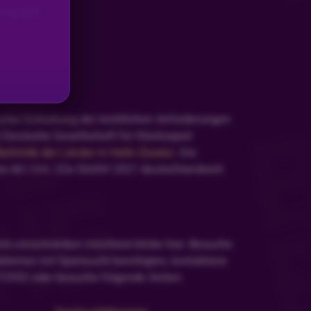
T SLIDER
nter Einhaltung der rechtlichen Anforderungen
 Deutsche Gesellschaft für Glücksspiel
hörde der Länder in Halle (Saale)
. Die
is 4d i.V.m. 22a GlüStV 2021 deutschlandweit
nto einschränken möchtest klicke hier. Besuche
blemen mit Spielsucht benötigten, kontaktiere
472932 oder besuche folgende Seiten: