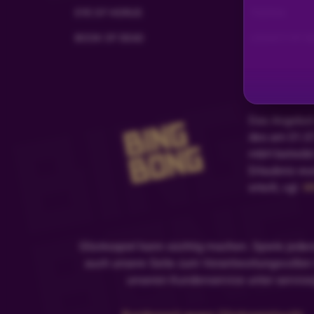
Schönen abend noch Niko HI
EYE OF HORUS
TIZONA
BOOK OF DEAD
LEGACY OF D
Das Angebot 
des am 01.07
mbH betreibt
Erlaubnis wu
erteilt, vgl.
Wh
Glücksspiel kann süchtig machen. Spiele jeder
auch unsere Seite zum Verantwortungsvollen S
unseren Kundenservice unter service