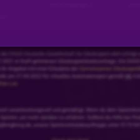
EYE OF HORUS MULTI
GHOS
EAD
der DGGS Deutsche Gesellschaft für Glücksspiel mbH erfolgt u
.2021 in Kraft getretenen Glücksspielstaatsvertrags. Die DGGS
 ihr Angebot mit einer Erlaubnis der
Gemeinsamen Glücksspielbe
rde am 27.04.2022 für virtuelles Automatenspiel gemäß §§ 4 b
ite-List
.
zeit verantwortungsvoll und gemäßigt. Wenn du dein Spielerko
pielen, um mehr darüber zu erfahren. Solltest du Hilfe bei Pro
@bingbong.de, unsere Spielerschutzbeauftragte unter 0173-5