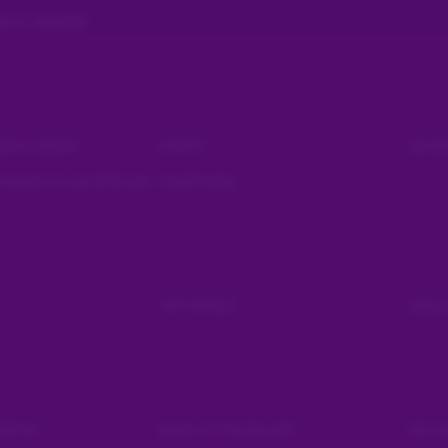
B 18 JAHREN
SZAHLUNGEN
KONTO
SICH
UNGSVOLLES SPIELEN
SONSTIGES
TOP SPIELE
EXKLU
YMPUS
BOOK OF RA DELUXE
BIG 