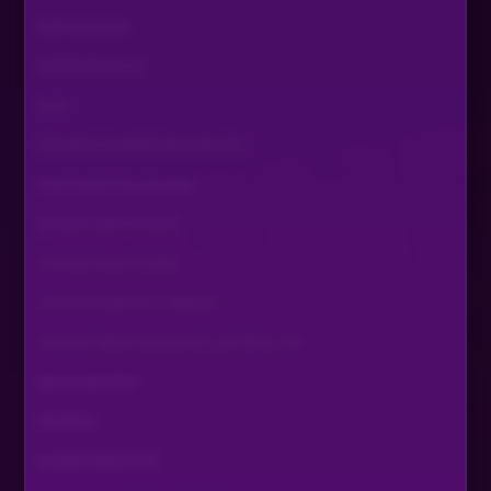
Moin Moin
IMPRESSUM
DATENSCHUTZ
FrauBingbong
•
Vor 2 Monaten
AGB
AUGE LUCKY
PROMOTIONSBEDINGUNGEN
FrauBingbong
•
Vor 2 Monaten
PARTNERPROGRAMM
Muss auch noch Geschenk rüber bringen, gab
Nachwuchs
BEZAHLMETHODEN
COOKIE RICHTLINIE
DerOppes
•
Vor 2 Monaten
D
COOKIE EINSTELLUNGEN
HUH
VERANTWORTUNGSVOLLES SPIELEN
NEUIGKEITEN
WISSEN
KUNDENSERVICE