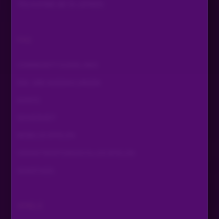
TEILNAHME AB 18 JAHREN
FAQ
COMMUNITY GUIDELINES
EIN- UND AUSZAHLUNGEN
KONTO
SICHERHEIT
MOBILES SPIELEN
VERANTWORTUNGSVOLLES SPIELEN
SONSTIGES
SPIELE