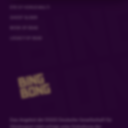
EYE OF HORUS MULTI
GHOST SLIDER
BOOK OF DEAD
LEGACY OF DEAD
Das Angebot der DGGS Deutsche Gesellschaft für
Glücksspiel mbH erfolgt unter Einhaltung der