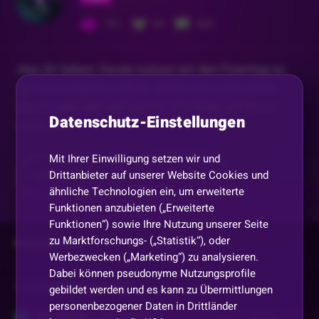
181
60
633
Hey ihr lieben, heute nutzen wir den Feiertag so
gut wie möglich und ich starte mit euren Slots
durch, also seit sehr gerne mit dabei, ich freue
Datenschutz-Einstellungen
mich sehr
...
Mit Ihrer Einwilligung setzen wir und
Drittanbieter auf unserer Website Cookies und
Mehr anzeigen
Teilen
ähnliche Technologien ein, um erweiterte
Funktionen anzubieten („Erweiterte
Funktionen“) sowie Ihre Nutzung unserer Seite
zu Marktforschungs- („Statistik“), oder
Kommentare
Werbezwecken („Marketing“) zu analysieren.
Dabei können pseudonyme Nutzungsprofile
Vorherige
anzeigen
gebildet werden und es kann zu Übermittlungen
personenbezogener Daten in Drittländer
9STIFFLER6
•
Vor 2 Monaten