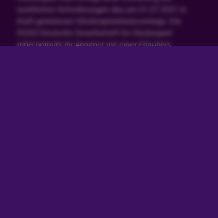
rechtlichen Anforderungen des am 01.07.2021 in
Kraft getretenen Glücksspielstaatsvertrags. Die
DGGS Deutsche Gesellschaft für Glücksspiel
mbH betreibt ihr Angebot mit einer Erlaubnis
der
Gemeinsamen Glücksspielbehörde der Länder in
Halle (Saale)
. Die Erlaubnis wurde am 27.04.2022 für
virtuelles Automatenspiel gemäß §§ 4 bis 4d i.V.m.
22a GlüStV 2021 deutschlandweit erteilt, vgl.
White-
List
.
Glücksspiel kann süchtig machen. Spiele jederzeit
verantwortungsvoll und gemäßigt. Wenn du dein
Spielerkonto einschränken möchtest klicke hier.
Besuche auch unsere Seite zum
Verantwortungsvollen Spielen, um mehr darüber zu
erfahren. Solltest du Hilfe bei Problemen mit
Spielsucht benötigten, kontaktiere unseren
Kundenservice unter service@bingbong.de, unsere