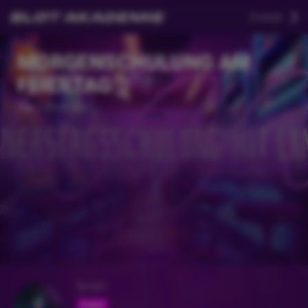
Zurück
MORGENSCHULUNG AM
FEIERTAG👌
Vor 2 Monaten
lynah
Folgen