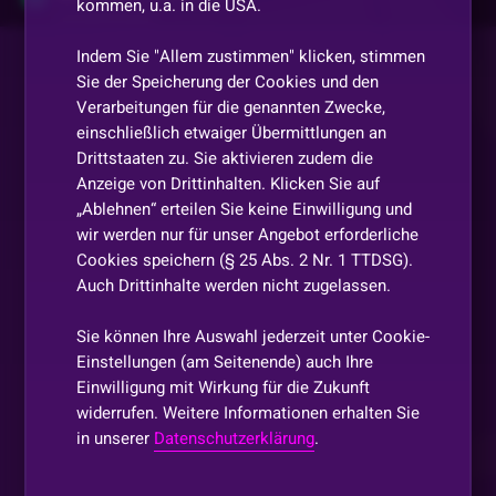
kommen, u.a. in die USA.
WOWERS
Indem Sie "Allem zustimmen" klicken, stimmen
Sie der Speicherung der Cookies und den
FrauBingbong
•
Vor 2 Monaten
Verarbeitungen für die genannten Zwecke,
Weiß nicht wo ich einpflanzen soll noch
einschließlich etwaiger Übermittlungen an
Drittstaaten zu. Sie aktivieren zudem die
FrauBingbong
•
Vor 2 Monaten
Anzeige von Drittinhalten. Klicken Sie auf
„Ablehnen“ erteilen Sie keine Einwilligung und
😂
wir werden nur für unser Angebot erforderliche
Cookies speichern (§ 25 Abs. 2 Nr. 1 TTDSG).
Patschi
•
Vor 2 Monaten
Auch Drittinhalte werden nicht zugelassen.
Am besten in die erde
Sie können Ihre Auswahl jederzeit unter Cookie-
FrauBingbong
•
Vor 2 Monaten
Einstellungen (am Seitenende) auch Ihre
Einwilligung mit Wirkung für die Zukunft
Meine salate sind bombastisch schon
widerrufen. Weitere Informationen erhalten Sie
in unserer
Datenschutzerklärung
.
Pacy
•
Vor 2 Monaten
so der Schoßhund ist wieder da und will hallo sagen