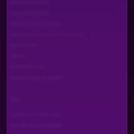
BEZAHLMETHODEN
COOKIE RICHTLINIE
COOKIE EINSTELLUNGEN
VERANTWORTUNGSVOLLES SPIELEN
NEUIGKEITEN
WISSEN
KUNDENSERVICE
TEILNAHME AB 18 JAHREN
FAQ
COMMUNITY GUIDELINES
EIN- UND AUSZAHLUNGEN