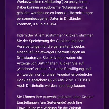
Werbezwecken („Marketing“) zu analysieren.
Dabei können pseudonyme Nutzungsprofile
HI NIKO
gebildet werden und es kann zu Übermittlungen
personenbezogener Daten in Drittländer
Chanti_Schantalette
•
Vor 2 Monaten
kommen, u.a. in die USA.
bis morgen?
Indem Sie "Allem zustimmen" klicken, stimmen
Biene_24
•
Vor 2 Monaten
B
Sie der Speicherung der Cookies und den
Verarbeitungen für die genannten Zwecke,
Schönen Feierabend NIKO Bye Bye schöö mit ö
Vor 2 Monaten
einschließlich etwaiger Übermittlungen an
Drittstaaten zu. Sie aktivieren zudem die
ORI-Flitzpiepe-ORI
•
Vor 2 Monaten
Big Bass Bonanza
Anzeige von Drittinhalten. Klicken Sie auf
1134
1418
biss dannn
Legenden_Niko
„Ablehnen“ erteilen Sie keine Einwilligung und
wir werden nur für unser Angebot erforderliche
Chanti_Schantalette
•
Vor 2 Monaten
Cookies speichern (§ 25 Abs. 2 Nr. 1 TTDSG).
Auch Drittinhalte werden nicht zugelassen.
okay
Sie können Ihre Auswahl jederzeit unter Cookie-
DasRadDetlef
•
Vor 2 Monaten
Einstellungen (am Seitenende) auch Ihre
Schönen abend niko
Einwilligung mit Wirkung für die Zukunft