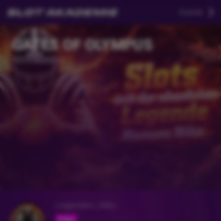
Zurück
GATES OF OLYMPUS
Vor 2 Monaten
Legenden_Niko
Folgen