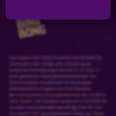
Das Angebot der DGGS Deutsche Gesellschaft für
Glücksspiel mbH erfolgt unter Einhaltung der
rechtlichen Anforderungen des am 01.07.2021 in
Kraft getretenen Glücksspielstaatsvertrags. Die
DGGS Deutsche Gesellschaft für Glücksspiel
mbH betreibt ihr Angebot mit einer Erlaubnis
der
Gemeinsamen Glücksspielbehörde der Länder in
Halle (Saale)
. Die Erlaubnis wurde am 27.04.2022 für
virtuelles Automatenspiel gemäß §§ 4 bis 4d i.V.m.
22a GlüStV 2021 deutschlandweit erteilt, vgl.
White-