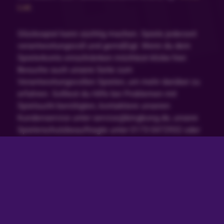
List
.
Glücksspiel kann süchtig machen. Spiele jederzeit
verantwortungsvoll und gemäßigt. Wenn du dein
Spielerkonto einschränken möchtest klicke hier.
Besuche auch unsere Seite zum
Verantwortungsvollen Spielen, um mehr darüber zu
erfahren. Solltest du Hilfe bei Problemen mit
Spielsucht benötigten, kontaktiere unseren
Kundenservice unter service@bingbong.de, unsere
Spielerschutzbeauftragte unter 0173-5472932 oder
besuche folgende Seiten:
Bundesweit gegen Glücksspielsucht
Check dein Spiel
Spielsuchttherapie