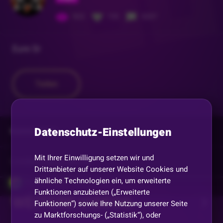
922
155
3207
Eure Sr
Teilen
Datenschutz-Einstellungen
Kommentare
Mit Ihrer Einwilligung setzen wir und
Vorherige
anzeigen
Drittanbieter auf unserer Website Cookies und
ähnliche Technologien ein, um erweiterte
UserMarcusK
•
Vor 2 Monaten
U
Funktionen anzubieten („Erweiterte
WEITERE VIDEOS
Niko 🤠✌️
Funktionen“) sowie Ihre Nutzung unserer Seite
zu Marktforschungs- („Statistik“), oder
Cardhunter85
•
Vor 2 Monaten