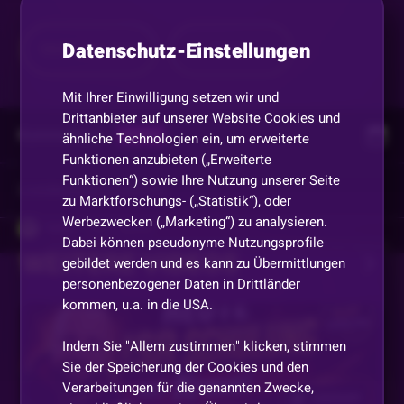
Datenschutz-Einstellungen
Mehr anzeigen
Teilen
Mit Ihrer Einwilligung setzen wir und
Drittanbieter auf unserer Website Cookies und
Kommentare
Replay
ähnliche Technologien ein, um erweiterte
Funktionen anzubieten („Erweiterte
Funktionen“) sowie Ihre Nutzung unserer Seite
Vorherige
anzeigen
zu Marktforschungs- („Statistik“), oder
Werbezwecken („Marketing“) zu analysieren.
Seify
•
Vor 2 Jahren
Dabei können pseudonyme Nutzungsprofile
WEITERE VIDEOS
Basti sitzt auf seinem Stuhl hinterm Steuerrad und ist in
gebildet werden und es kann zu Übermittlungen
10 min bei dir 🤣
personenbezogener Daten in Drittländer
kommen, u.a. in die USA.
Seify
•
Vor 2 Jahren
Indem Sie "Allem zustimmen" klicken, stimmen
Welchen Basti kennst du? 🤣
Sie der Speicherung der Cookies und den
Verarbeitungen für die genannten Zwecke,
Bastian
•
Vor 2 Jahren