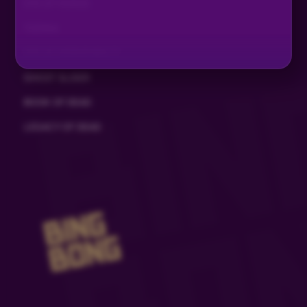
EYE OF HORUS
TIZONA
EYE OF HORUS MULTI
GHOST SLIDER
BOOK OF DEAD
LEGACY OF DEAD