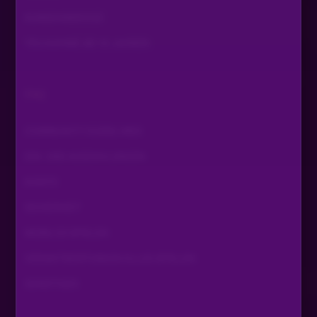
KUNDENSERVICE
TEILNAHME AB 18 JAHREN
FAQ
COMMUNITY GUIDELINES
EIN- UND AUSZAHLUNGEN
KONTO
SICHERHEIT
MOBILES SPIELEN
VERANTWORTUNGSVOLLES SPIELEN
SONSTIGES