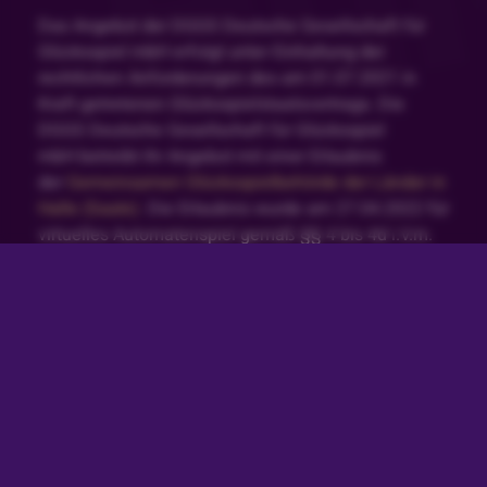
Das Angebot der DGGS Deutsche Gesellschaft für
Glücksspiel mbH erfolgt unter Einhaltung der
rechtlichen Anforderungen des am 01.07.2021 in
Kraft getretenen Glücksspielstaatsvertrags. Die
DGGS Deutsche Gesellschaft für Glücksspiel
mbH betreibt ihr Angebot mit einer Erlaubnis
der
Gemeinsamen Glücksspielbehörde der Länder in
Halle (Saale)
. Die Erlaubnis wurde am 27.04.2022 für
virtuelles Automatenspiel gemäß §§ 4 bis 4d i.V.m.
22a GlüStV 2021 deutschlandweit erteilt, vgl.
White-
List
.
Glücksspiel kann süchtig machen. Spiele jederzeit
verantwortungsvoll und gemäßigt. Wenn du dein
Spielerkonto einschränken möchtest klicke hier.
Besuche auch unsere Seite zum
Verantwortungsvollen Spielen, um mehr darüber zu
erfahren. Solltest du Hilfe bei Problemen mit