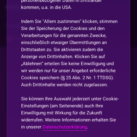
personenbezogener Daten in Drittländer
Kommentare
kommen, u.a. in die USA.
Indem Sie "Allem zustimmen" klicken, stimmen
Vorherige
anzeigen
Sie der Speicherung der Cookies und den
Verarbeitungen für die genannten Zwecke,
Steady54
•
Vor 2 Jahren
S
einschließlich etwaiger Übermittlungen an
Mima ist hier
Drittstaaten zu. Sie aktivieren zudem die
Anzeige von Drittinhalten. Klicken Sie auf
„Ablehnen“ erteilen Sie keine Einwilligung und
RockMeSober99
•
Vor 2 Jahren
R
wir werden nur für unser Angebot erforderliche
Ehhrreeeee liiiberooo
Cookies speichern (§ 25 Abs. 2 Nr. 1 TTDSG).
Auch Drittinhalte werden nicht zugelassen.
MIMA
•
Vor 2 Jahren
Bb
Sie können Ihre Auswahl jederzeit unter Cookie-
Einstellungen (am Seitenende) auch Ihre
Einwilligung mit Wirkung für die Zukunft
Allein_zu_Zweit
•
Vor 2 Jahren
widerrufen. Weitere Informationen erhalten Sie
Danke Libero 5er Ghost
in unserer
Datenschutzerklärung
.