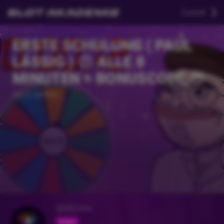
Zurück
ERSTE SCHULUNG ( PAUL
LÄSSIG ) 😍 ALLE 8
MINUTEN = BONUSCODE 😎
Vor 2 Jahren
SlotCrew
Folgen