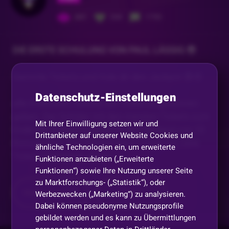
441
244
1755
DIE ERSTE SCHULUNG VON PAUL LÄSSIG 😎
Sammle Tickets und Hole dir den Jackpot 😨🤑
Datenschutz-Einstellungen
alle 4 Minuten, wird es ein Ticket zu gewinnen
geben. Der Schüler mit den meisten Tickets zum
Mit Ihrer Einwilligung setzen wir und
Ende der Schulung gewinnt den Jackpot von 10
Drittanbieter auf unserer Website Cookies und
Bonuscodes. Der Schüler kann möglichst viele
ähnliche Technologien ein, um erweiterte
Tickets Sammeln, muss
...
Funktionen anzubieten („Erweiterte
Funktionen“) sowie Ihre Nutzung unserer Seite
zu Marktforschungs- („Statistik“), oder
Mehr anzeigen
Teilen
Werbezwecken („Marketing“) zu analysieren.
Dabei können pseudonyme Nutzungsprofile
gebildet werden und es kann zu Übermittlungen