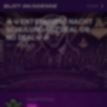
Zurück
🔥💎ENTSPANNTE NACHT
SCHULUNG MIT DEAL OR
NO DEAL💎🔥
Vor 1 Jahr
KäseFrettchen
Folgen