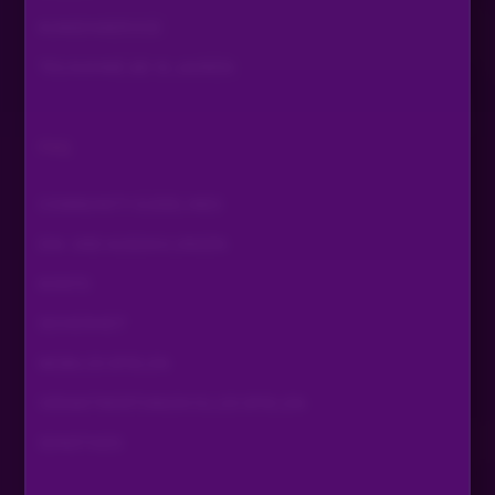
Danke
KUNDENSERVICE
TEILNAHME AB 18 JAHREN
FAQ
COMMUNITY GUIDELINES
EIN- UND AUSZAHLUNGEN
KONTO
SICHERHEIT
MOBILES SPIELEN
VERANTWORTUNGSVOLLES SPIELEN
SONSTIGES