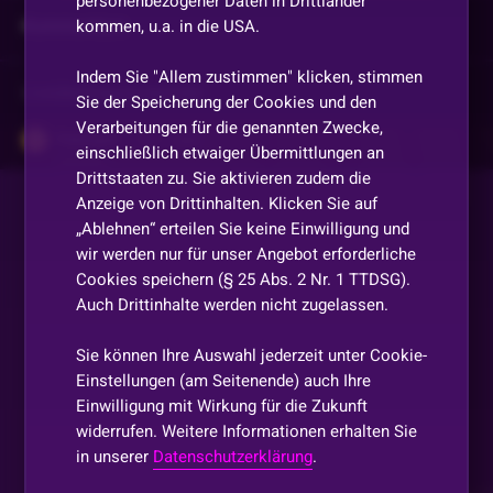
personenbezogener Daten in Drittländer
Kommentare
kommen, u.a. in die USA.
Indem Sie "Allem zustimmen" klicken, stimmen
Vorherige
anzeigen
Sie der Speicherung der Cookies und den
Verarbeitungen für die genannten Zwecke,
Pokergott
•
Vor 1 Jahr
einschließlich etwaiger Übermittlungen an
Da
Drittstaaten zu. Sie aktivieren zudem die
Anzeige von Drittinhalten. Klicken Sie auf
„Ablehnen“ erteilen Sie keine Einwilligung und
Zubreit90
•
Vor 1 Jahr
wir werden nur für unser Angebot erforderliche
come on
Cookies speichern (§ 25 Abs. 2 Nr. 1 TTDSG).
Auch Drittinhalte werden nicht zugelassen.
Nordlicht
•
Vor 1 Jahr
N
oh ohne Zahl
Sie können Ihre Auswahl jederzeit unter Cookie-
Einstellungen (am Seitenende) auch Ihre
Einwilligung mit Wirkung für die Zukunft
Zubreit90
•
Vor 1 Jahr
widerrufen. Weitere Informationen erhalten Sie
geht doch
in unserer
Datenschutzerklärung
.