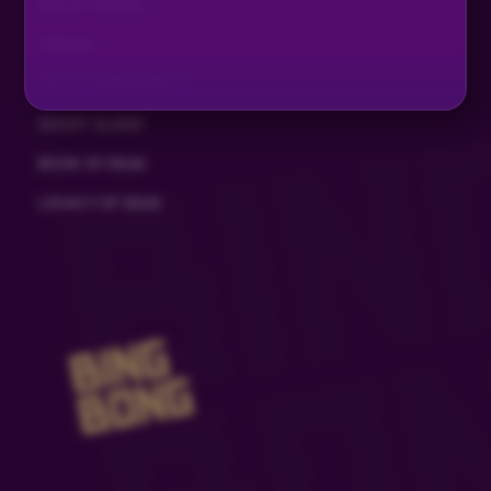
EYE OF HORUS
TIZONA
EYE OF HORUS MULTI
GHOST SLIDER
BOOK OF DEAD
LEGACY OF DEAD