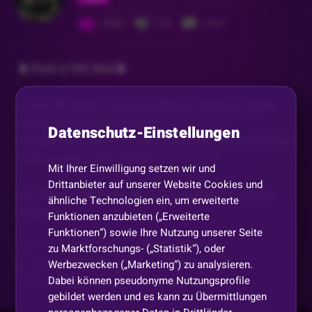
1342
126
1347
🧳Deal or NO deal🧳
In den 🧳 sind 0–9 🎫 und Merch, was du sogar
selber aussuchen darfst ❗
Datenschutz-Einstellungen
Hoodie und T-Shirt sind nicht mit dabei und dürfen
nicht ausgesucht werden
Mit Ihrer Einwilligung setzen wir und
Drittanbieter auf unserer Website Cookies und
Ich habe 12 🧳Koffer🧳 davon suchst du dir am
ähnliche Technologien ein, um erweiterte
Anfang
...
Funktionen anzubieten („Erweiterte
Funktionen“) sowie Ihre Nutzung unserer Seite
zu Marktforschungs- („Statistik“), oder
Mehr anzeigen
Teilen
Werbezwecken („Marketing“) zu analysieren.
Dabei können pseudonyme Nutzungsprofile
gebildet werden und es kann zu Übermittlungen