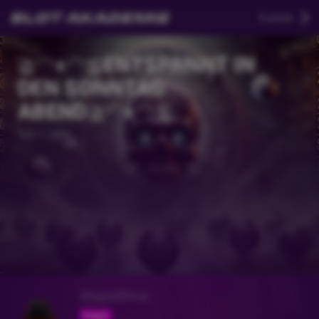
Zurück
≧◠ᴥ◠≦ENTSPANNT IN
DEN SONNTAG
ABEND≧◠ᴥ◠≦
Vor 1 Jahr
ChaosShiva
Folgen