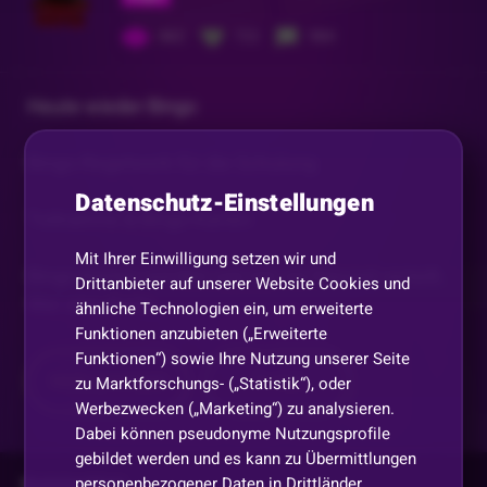
462
722
984
Heute wieder Bingo
Bingo-Regelwerk für die Schulung
Datenschutz-Einstellungen
Teilnahme & Bingo-Karten
Mit Ihrer Einwilligung setzen wir und
Bingo-Karten werden von mir via Discord verteilt.
Drittanbieter auf unserer Website Cookies und
Wer eine Karte
...
ähnliche Technologien ein, um erweiterte
Funktionen anzubieten („Erweiterte
Funktionen“) sowie Ihre Nutzung unserer Seite
Mehr anzeigen
Teilen
zu Marktforschungs- („Statistik“), oder
Werbezwecken („Marketing“) zu analysieren.
Dabei können pseudonyme Nutzungsprofile
gebildet werden und es kann zu Übermittlungen
Kommentare
personenbezogener Daten in Drittländer