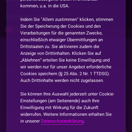
kommen, u.a. in die USA.
Vorherige
anzeigen
Indem Sie "Allem zustimmen" klicken, stimmen
Sie der Speicherung der Cookies und den
Sinalco
•
Vor 1 Jahr
Verarbeitungen für die genannten Zwecke,
Schreib hin neuen x Faktor
einschließlich etwaiger Übermittlungen an
Drittstaaten zu. Sie aktivieren zudem die
Anzeige von Drittinhalten. Klicken Sie auf
Cokolino089_GG
•
Vor 1 Jahr
„Ablehnen“ erteilen Sie keine Einwilligung und
Klar
wir werden nur für unser Angebot erforderliche
Cookies speichern (§ 25 Abs. 2 Nr. 1 TTDSG).
inworbVTR
•
Vor 1 Jahr
Auch Drittinhalte werden nicht zugelassen.
DANKE
Sie können Ihre Auswahl jederzeit unter Cookie-
Einstellungen (am Seitenende) auch Ihre
Dörk245
•
Vor 1 Jahr
D
Einwilligung mit Wirkung für die Zukunft
DANKE
widerrufen. Weitere Informationen erhalten Sie
in unserer
Datenschutzerklärung
.
MIMA
•
Vor 1 Jahr