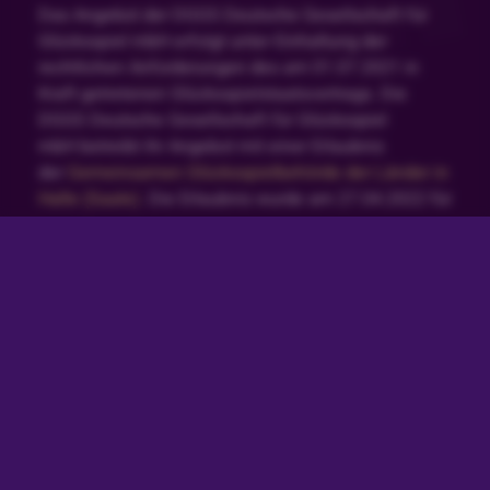
Das Angebot der DGGS Deutsche Gesellschaft für
Glücksspiel mbH erfolgt unter Einhaltung der
rechtlichen Anforderungen des am 01.07.2021 in
Kraft getretenen Glücksspielstaatsvertrags. Die
DGGS Deutsche Gesellschaft für Glücksspiel
mbH betreibt ihr Angebot mit einer Erlaubnis
der
Gemeinsamen Glücksspielbehörde der Länder in
Halle (Saale)
. Die Erlaubnis wurde am 27.04.2022 für
virtuelles Automatenspiel gemäß §§ 4 bis 4d i.V.m.
22a GlüStV 2021 deutschlandweit erteilt, vgl.
White-
List
.
Glücksspiel kann süchtig machen. Spiele jederzeit
verantwortungsvoll und gemäßigt. Wenn du dein
Spielerkonto einschränken möchtest klicke hier.
Besuche auch unsere Seite zum
Verantwortungsvollen Spielen, um mehr darüber zu
erfahren. Solltest du Hilfe bei Problemen mit