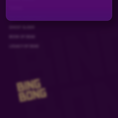
TIZONA
EYE OF HORUS MULTI
GHOST SLIDER
BOOK OF DEAD
LEGACY OF DEAD