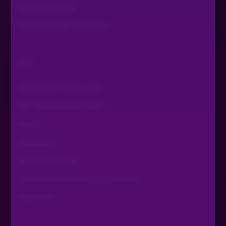
KUNDENSERVICE
TEILNAHME AB 18 JAHREN
FAQ
COMMUNITY GUIDELINES
EIN- UND AUSZAHLUNGEN
KONTO
SICHERHEIT
MOBILES SPIELEN
VERANTWORTUNGSVOLLES SPIELEN
SONSTIGES