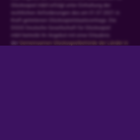
Glücksspiel mbH erfolgt unter Einhaltung der
rechtlichen Anforderungen des am 01.07.2021 in
Kraft getretenen Glücksspielstaatsvertrags. Die
DGGS Deutsche Gesellschaft für Glücksspiel
mbH betreibt ihr Angebot mit einer Erlaubnis
der
Gemeinsamen Glücksspielbehörde der Länder in
Halle (Saale)
. Die Erlaubnis wurde am 27.04.2022 für
virtuelles Automatenspiel gemäß §§ 4 bis 4d i.V.m.
22a GlüStV 2021 deutschlandweit erteilt, vgl.
White-
List
.
Glücksspiel kann süchtig machen. Spiele jederzeit
verantwortungsvoll und gemäßigt. Wenn du dein
Spielerkonto einschränken möchtest klicke hier.
Besuche auch unsere Seite zum
Verantwortungsvollen Spielen, um mehr darüber zu
erfahren. Solltest du Hilfe bei Problemen mit
Spielsucht benötigten, kontaktiere unseren