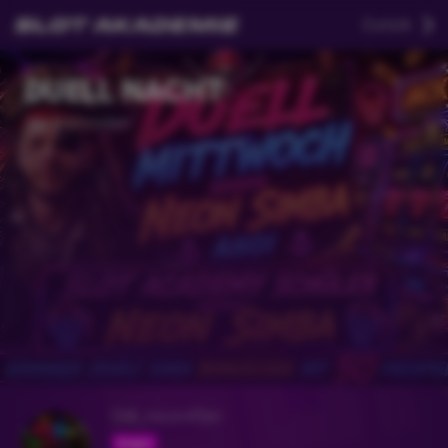
Zurück
DUELL NACHT
Vor 2 Monaten
Odi_neon45er
Folgen