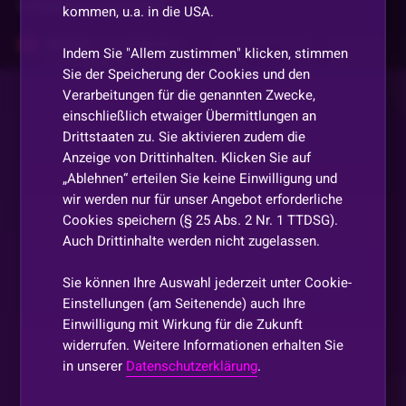
Vorherige
anzeigen
kommen, u.a. in die USA.
Micky73
•
Vor 2 Monaten
Indem Sie "Allem zustimmen" klicken, stimmen
Sie der Speicherung der Cookies und den
Bis später
Verarbeitungen für die genannten Zwecke,
einschließlich etwaiger Übermittlungen an
SanchoPancho
•
Vor 2 Monaten
S
Drittstaaten zu. Sie aktivieren zudem die
HI
Anzeige von Drittinhalten. Klicken Sie auf
„Ablehnen“ erteilen Sie keine Einwilligung und
Rakete
•
Vor 2 Monaten
wir werden nur für unser Angebot erforderliche
Cookies speichern (§ 25 Abs. 2 Nr. 1 TTDSG).
Gz
Auch Drittinhalte werden nicht zugelassen.
Silver19192
•
Vor 2 Monaten
Sie können Ihre Auswahl jederzeit unter Cookie-
Bis später Simba
Einstellungen (am Seitenende) auch Ihre
Einwilligung mit Wirkung für die Zukunft
Lololill
•
Vor 2 Monaten
widerrufen. Weitere Informationen erhalten Sie
in unserer
Datenschutzerklärung
.
Ich