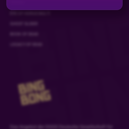
TIZONA
EYE OF HORUS MULTI
GHOST SLIDER
BOOK OF DEAD
LEGACY OF DEAD
Das Angebot der DGGS Deutsche Gesellschaft für