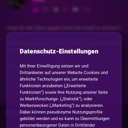
534
137
1193
Hast du den Mut, gegen mich ein Duell zu starten?
⚔️
Dafür benötigst du ein Duell-Ticket. Dieses findest
Datenschutz-Einstellungen
du mit einer Premium-Mitgliedschaft.
Bist
...
Mit Ihrer Einwilligung setzen wir und
Drittanbieter auf unserer Website Cookies und
ähnliche Technologien ein, um erweiterte
Mehr anzeigen
Teilen
Funktionen anzubieten („Erweiterte
Funktionen“) sowie Ihre Nutzung unserer Seite
zu Marktforschungs- („Statistik“), oder
Werbezwecken („Marketing“) zu analysieren.
Dabei können pseudonyme Nutzungsprofile
Kommentare
gebildet werden und es kann zu Übermittlungen
personenbezogener Daten in Drittländer