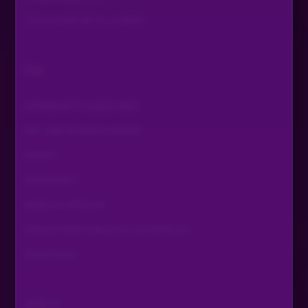
TEILNAHME AB 18 JAHREN
FAQ
COMMUNITY GUIDELINES
EIN- UND AUSZAHLUNGEN
KONTO
SICHERHEIT
MOBILES SPIELEN
VERANTWORTUNGSVOLLES SPIELEN
SONSTIGES
SPIELE