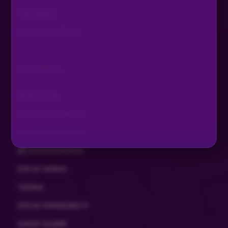
TOP SPIELE
EXKLUSIVE SPIELE
TOP SPIELE
BOOK OF RA
GATES OF OLYMPUS
BOOK OF RA DELUXE
BIG BASS BONANZA
EYE OF HORUS
TIZONA
EYE OF HORUS MULTI
GHOST SLIDER