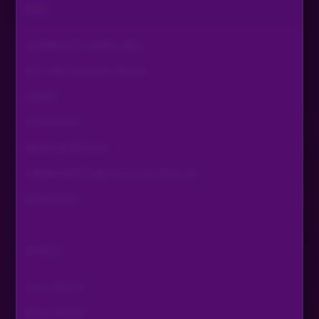
FAQ
COMMUNITY GUIDELINES
EIN- UND AUSZAHLUNGEN
KONTO
SICHERHEIT
MOBILES SPIELEN
VERANTWORTUNGSVOLLES SPIELEN
SONSTIGES
SPIELE
ALLE SPIELE
NEUE SPIELE