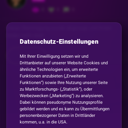
0
0
0
Diese Übertragung wurde abgesagt und findet
leider nicht statt.
Datenschutz-Einstellungen
Teilen
Mit Ihrer Einwilligung setzen wir und
Drittanbieter auf unserer Website Cookies und
ähnliche Technologien ein, um erweiterte
Funktionen anzubieten („Erweiterte
Funktionen“) sowie Ihre Nutzung unserer Seite
zu Marktforschungs- („Statistik“), oder
Werbezwecken („Marketing“) zu analysieren.
Dabei können pseudonyme Nutzungsprofile
gebildet werden und es kann zu Übermittlungen
personenbezogener Daten in Drittländer
kommen, u.a. in die USA.