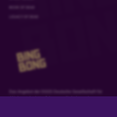
BOOK OF DEAD
LEGACY OF DEAD
Das Angebot der DGGS Deutsche Gesellschaft für
Glücksspiel mbH erfolgt unter Einhaltung der
rechtlichen Anforderungen des am 01.07.2021 in
Kraft getretenen Glücksspielstaatsvertrags. Die
DGGS Deutsche Gesellschaft für Glücksspiel