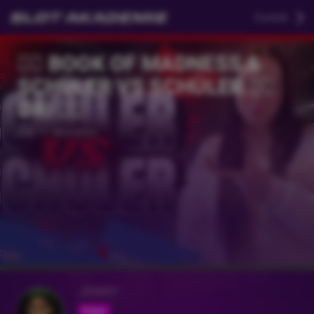
Zurück
❤️‍🔥 BOOK OF MADNESS &
SCHÜLER VS SCHÜLER ❤️‍🔥
ORI ❤️‍🔥
Vor 11 Monaten
JENNY
Folgen