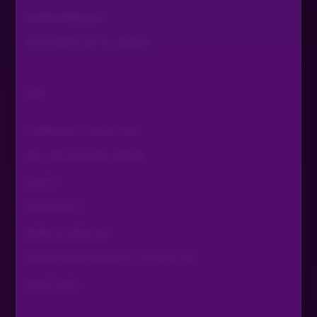
KUNDENSERVICE
TEILNAHME AB 18 JAHREN
FAQ
COMMUNITY GUIDELINES
EIN- UND AUSZAHLUNGEN
KONTO
SICHERHEIT
MOBILES SPIELEN
VERANTWORTUNGSVOLLES SPIELEN
SONSTIGES