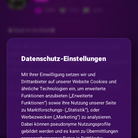
2040
1214
2676
🧳Deal or no Deal🧳
In den 🧳 sind 0–9 🎫 und Merch, was du sogar
selber aussuchen darfst ❗
Datenschutz-Einstellungen
Hoodie und T-Shirt sind nicht mit dabei und dürfen
nicht ausgesucht werden
Mit Ihrer Einwilligung setzen wir und
Drittanbieter auf unserer Website Cookies und
Ich habe 12 🧳Koffer🧳 davon suchst du dir am
ähnliche Technologien ein, um erweiterte
Anfang
...
Funktionen anzubieten („Erweiterte
Funktionen“) sowie Ihre Nutzung unserer Seite
zu Marktforschungs- („Statistik“), oder
Mehr anzeigen
Teilen
Werbezwecken („Marketing“) zu analysieren.
Dabei können pseudonyme Nutzungsprofile
gebildet werden und es kann zu Übermittlungen