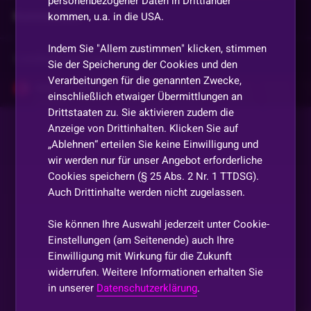
personenbezogener Daten in Drittländer
Kommentare
kommen, u.a. in die USA.
Indem Sie "Allem zustimmen" klicken, stimmen
Vorherige
anzeigen
Sie der Speicherung der Cookies und den
Verarbeitungen für die genannten Zwecke,
MIMA
•
Vor 11 Monaten
einschließlich etwaiger Übermittlungen an
GZ
Drittstaaten zu. Sie aktivieren zudem die
Anzeige von Drittinhalten. Klicken Sie auf
„Ablehnen“ erteilen Sie keine Einwilligung und
Stone_Breaker
•
Vor 11 Monaten
wir werden nur für unser Angebot erforderliche
GZ
Cookies speichern (§ 25 Abs. 2 Nr. 1 TTDSG).
Auch Drittinhalte werden nicht zugelassen.
Micky73
•
Vor 11 Monaten
Danke
Sie können Ihre Auswahl jederzeit unter Cookie-
Einstellungen (am Seitenende) auch Ihre
Einwilligung mit Wirkung für die Zukunft
Brina02213
•
Vor 11 Monaten
widerrufen. Weitere Informationen erhalten Sie
HI
in unserer
Datenschutzerklärung
.