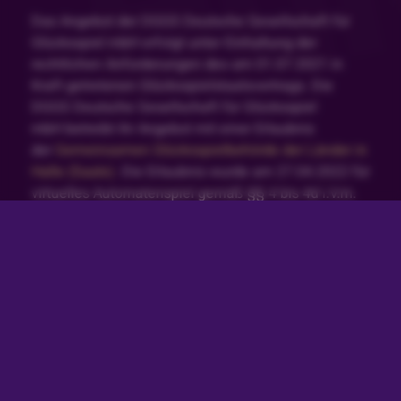
Das Angebot der DGGS Deutsche Gesellschaft für
Glücksspiel mbH erfolgt unter Einhaltung der
rechtlichen Anforderungen des am 01.07.2021 in
Kraft getretenen Glücksspielstaatsvertrags. Die
DGGS Deutsche Gesellschaft für Glücksspiel
mbH betreibt ihr Angebot mit einer Erlaubnis
der
Gemeinsamen Glücksspielbehörde der Länder in
Halle (Saale)
. Die Erlaubnis wurde am 27.04.2022 für
virtuelles Automatenspiel gemäß §§ 4 bis 4d i.V.m.
22a GlüStV 2021 deutschlandweit erteilt, vgl.
White-
List
.
Glücksspiel kann süchtig machen. Spiele jederzeit
verantwortungsvoll und gemäßigt. Wenn du dein
Spielerkonto einschränken möchtest klicke hier.
Besuche auch unsere Seite zum
Verantwortungsvollen Spielen, um mehr darüber zu
erfahren. Solltest du Hilfe bei Problemen mit