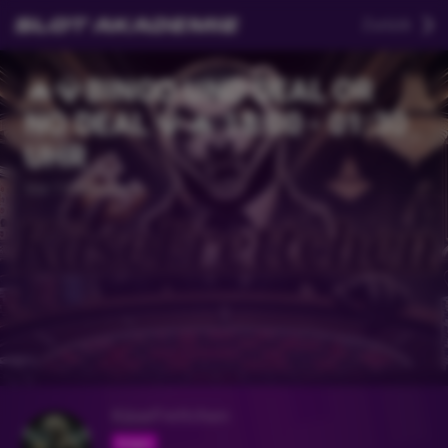
Zurück
🔥💎BINGO UND DEAL OR
NO DEAL 💎🔥 18:00 - 01:30
UHR
Vor 11 Monaten
KäseFrettchen
Folgen