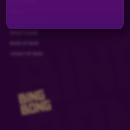
EYE OF HORUS
TIZONA
EYE OF HORUS MULTI
GHOST SLIDER
BOOK OF DEAD
LEGACY OF DEAD