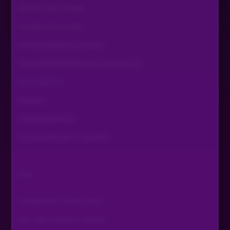
BEZAHLMETHODEN
COOKIE RICHTLINIE
COOKIE EINSTELLUNGEN
VERANTWORTUNGSVOLLES SPIELEN
NEUIGKEITEN
WISSEN
KUNDENSERVICE
TEILNAHME AB 18 JAHREN
FAQ
COMMUNITY GUIDELINES
EIN- UND AUSZAHLUNGEN