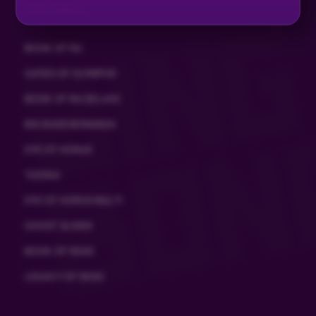
TOP SPIELE
BOOK OF RA
GATES OF OLYMPUS
BOOK OF RA DELUXE
BIG BASS BONANZA
EYE OF HORUS
TIZONA
EYE OF HORUS MULTI
GHOST SLIDER
BOOK OF DEAD
LEGACY OF DEAD